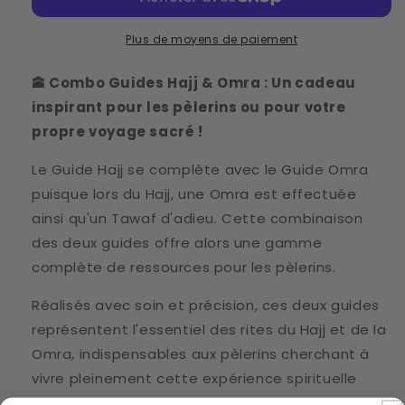
&amp;
&amp;
Omra
Omra
Plus de moyens de paiement
🕋
Combo Guides Hajj & Omra : Un cadeau
inspirant pour les pèlerins ou pour votre
propre voyage sacré !
Le Guide Hajj se complète avec le Guide Omra
puisque lors du Hajj, une Omra est effectuée
ainsi qu'un Tawaf d'adieu. Cette combinaison
des deux guides offre alors une gamme
complète de ressources pour les pèlerins.
Réalisés avec soin et précision, ces deux guides
représentent l'essentiel des rites du Hajj et de la
Omra, indispensables aux pèlerins cherchant à
vivre pleinement cette expérience spirituelle
unique. Ils les accompagneront à chaque étape