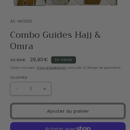
modale
AL-WODD
Combo Guides Hajj &
Omra
Prix
Prix
29,90€
32,80€
En vente
habituel
promotionnel
Taxes incluses.
Frais d'expédition
calculés à l'étape de paiement.
Quantité
Réduire
Augmenter
la
la
quantité
quantité
de
de
Ajouter au panier
Combo
Combo
Guides
Guides
Hajj
Hajj