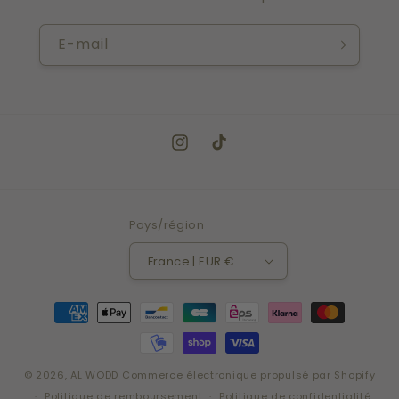
t
E-mail
i
o
n
Instagram
TikTok
:
Pays/région
France | EUR €
Moyens
de
paiement
© 2026,
AL WODD
Commerce électronique propulsé par Shopify
Politique de remboursement
Politique de confidentialité