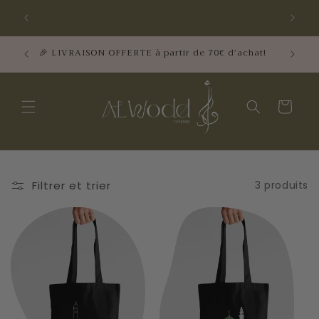
et
🎉 NOUVEAUTÉ KIDS : Guide "Je construis mon
🕋📿 La 
passer
Paradis" !
Combo 
au
contenu
iques
🎉 LIVRAISON OFFERTE à partir de 70€ d’achat!
Panier
Filtrer et trier
3 produits