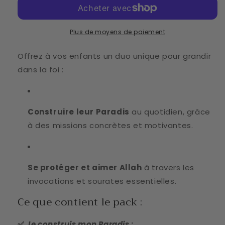
:
:
Mon
Mon
super
super
Plus de moyens de paiement
bouclier
bouclier
d&#39;invocation
d&#39;invocation
Offrez à vos enfants un duo unique pour grandir
&amp;
&amp;
dans la foi :
je
je
construis
construis
mon
mon
Paradis
Paradis
Construire leur Paradis
au quotidien, grâce
à des missions concrètes et motivantes.
Se protéger et aimer Allah
à travers les
invocations et sourates essentielles.
Ce que contient le pack :
✅
Je construis mon Paradis
: