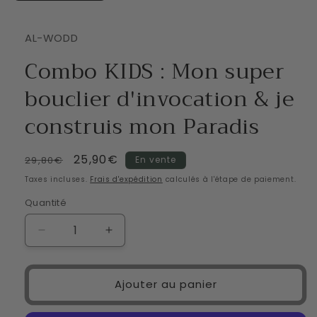
AL-WODD
Combo KIDS : Mon super
bouclier d'invocation & je
construis mon Paradis
Prix
Prix
25,90€
29,80€
En vente
habituel
promotionnel
Taxes incluses.
Frais d'expédition
calculés à l'étape de paiement.
Quantité
Réduire
Augmenter
la
la
quantité
quantité
de
de
Ajouter au panier
Combo
Combo
KIDS
KIDS