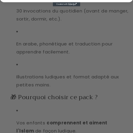
30 invocations du quotidien (avant de manger,
sortir, dormir, etc.).
En arabe, phonétique et traduction pour
apprendre facilement.
Illustrations ludiques et format adapté aux
petites mains.
🎁 Pourquoi choisir ce pack ?
Vos enfants
comprennent et aiment
l'Islam
de façon ludique.