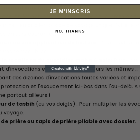
d’invocations Omra
:
un outil
hyper pratique et facil
JE M'INSCRIS
tes les étapes, rites et invocations de la Omra en
tr
ur ne rien oublier lors de ce voyage unique. Evite le st
NO, THANKS
les erreurs courantes.
oran ou une application de lecture
: Pour méditer e
t vos temps libres.
'invocations du quotidien matin & soir
: P
arce qu
t d'invocations et nous faisons toujours les mêmes ... 
pant des dizaines d'invocations toutes variées et imp
protection et l'exaucement ici-bas dans l'au-delà. A u
partout ailleurs !
ur de tasbih
(ou vos doigts)
: Pour multiplier les évo
du voyage.
 de prière ou tapis de prière pliable avec dossier
.