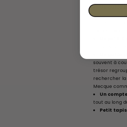
Un guide 
regroupant tou
phonétique
po
les doutes et 
Un petit C
versets duran
Un guide d
souvent à cour
trésor regrou
rechercher la 
Mecque comme 
Un compte
tout au long 
Petit tapis