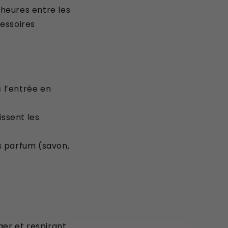
heures entre les
cessoires
s l’entrée en
issent les
s parfum (savon,
ger et respirant