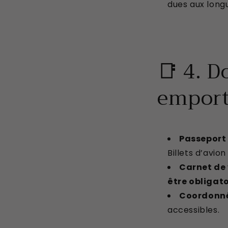
dues aux long
📑 4. 
emport
Passeport 
Billets d’avi
Carnet de
être obligato
Coordonné
accessibles.