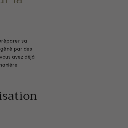
préparer sa
e gêné par des
 vous ayez déjà
 manière
lisation