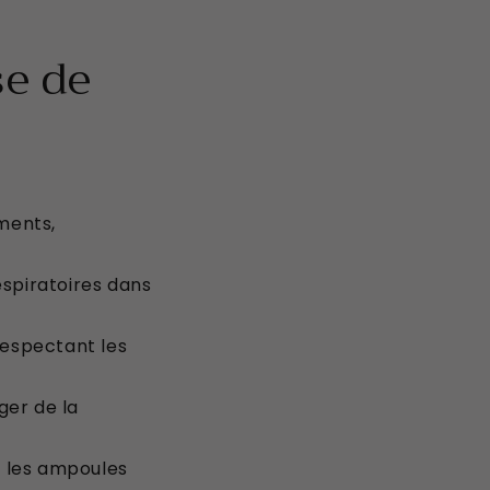
se de
ments,
espiratoires dans
 respectant les
ger de la
er les ampoules