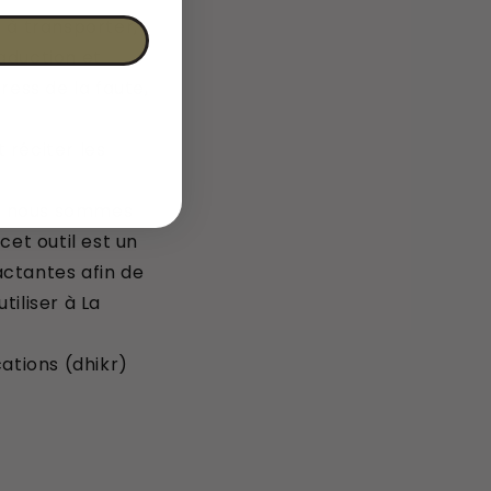
e à transporter,
aduction et
ress de la faute,
t réciter les
e nous sommes
cet outil est un
actantes afin de
tiliser à La
cations (dhikr)