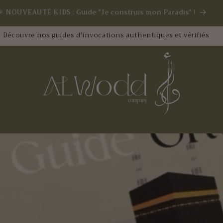
 La saison des OMRA est en marche ! Profitez du Combo Omra
Essentials - Rites & Invocations
 Découvre nos guides d'invocations authentiques et vérifiés