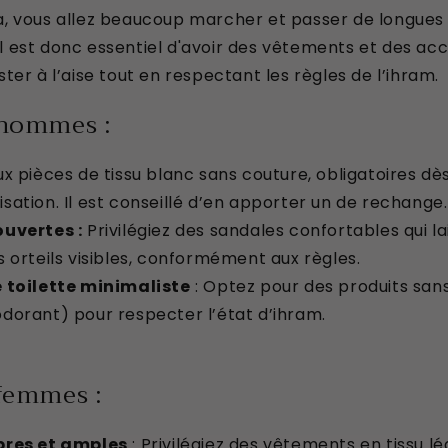
, vous allez beaucoup marcher et passer de longues 
. Il est donc essentiel d'avoir des vêtements et des ac
ter à l’aise tout en respectant les règles de l’ihram.
 hommes :
ux pièces de tissu blanc sans couture, obligatoires dè
isation. Il est conseillé d’en apporter un de rechange.
uvertes :
Privilégiez des sandales confortables qui la
es orteils visibles, conformément aux règles.
 toilette minimaliste
: Optez pour des produits san
odorant) pour respecter l’état d’ihram.
 femmes :
bres et amples
: Privilégiez des vêtements en tissu lé