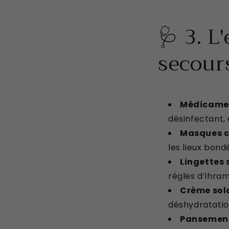
🩺 3. L
secour
Médicame
désinfectant, 
Masques c
les lieux bond
Lingettes 
règles d’ihram
Crème sola
déshydratatio
Pansement