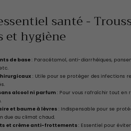
'essentiel santé - Trous
s et hygiène
nts de base
: Paracétamol, anti-diarrhéiques, panse
etc.
hirurgicaux
: Utile pour se protéger des infections r
és.
sans alcool ni parfum
: Pour vous rafraîchir tout en
.
ire et baume à lèvres
: Indispensable pour se proté
n due au climat chaud.
s et crème anti-frottements
: Essentiel pour évit