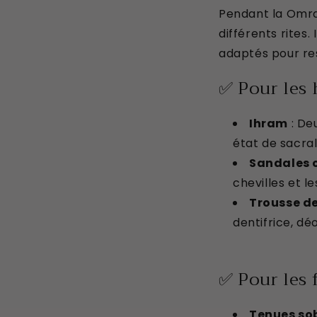
Pendant la Omra
différents rites
adaptés pour res
✅ Pour les
Ihram
: De
état de sacral
Sandales o
chevilles et l
Trousse de
dentifrice, dé
✅ Pour les
Tenues so