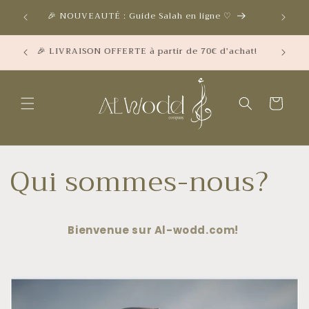
et
🎉 NO
🎉 NOUVEAUTÉ : Guide Salah en ligne ♡
passer
au
contenu
iques
🎉 LIVRAISON OFFERTE à partir de 70€ d’achat!
Panier
Qui sommes-nous?
Bienvenue sur Al-wodd.com!