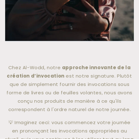
Chez Al-Wodd, notre
approche innovante de la
création d’invocation
est notre signature. Plutôt
que de simplement fournir des invocations sous
forme de livres ou de feuilles volantes, nous avons
conçu nos produits de manière à ce qu'ils
correspondent à l'ordre naturel de notre journée.
💡 Imaginez ceci: vous commencez votre journée
en prononçant les invocations appropriées au